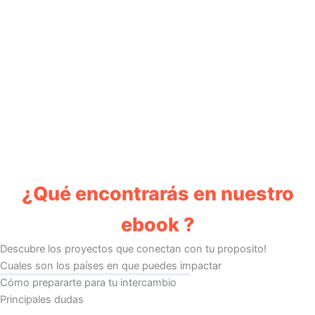
Cómo hacer su Intercambio
Voluntario
¡Entenda cómo funciona el intercambio voluntario de aiesec e
conoce un poco más sobre nuestras oportunidades de
voluntariado en otros paises con nuestro ebook!
¿Qué encontrarás en nuestro
ebook ?
Descubre los proyectos que conectan con tu proposito!
Cuales son los países en que puedes impactar
Cómo prepararte para tu intercambio
Principales dudas