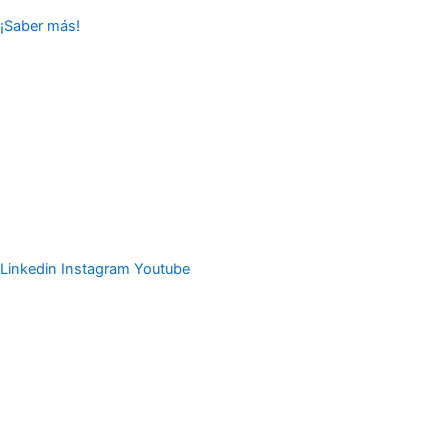
¡Saber más!
Creemos en el
liderazgo
como la solución fundamental a los
problemas del mundo y
confiamos en la juventud para liderar
este cambio
.
¡A través de los intercambios, brindamos
oportunidades para que los jóvenes exploren su potencial de
liderazgo en entornos desafiantes y multiculturales!
Linkedin
Instagram
Youtube